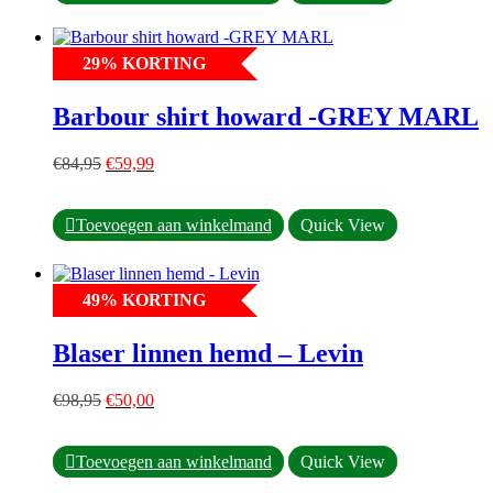
product
heeft
meerdere
29
%
KORTING
variaties.
Deze
optie
Barbour shirt howard -GREY MARL
kan
gekozen
Oorspronkelijke
Huidige
worden
€
84,95
€
59,99
prijs
prijs
op
was:
is:
de
Dit
€84,95.
€59,99.
productpagina
Toevoegen aan winkelmand
Quick View
product
heeft
meerdere
49
%
KORTING
variaties.
Deze
optie
Blaser linnen hemd – Levin
kan
gekozen
Oorspronkelijke
Huidige
worden
€
98,95
€
50,00
prijs
prijs
op
was:
is:
de
Dit
€98,95.
€50,00.
productpagina
Toevoegen aan winkelmand
Quick View
product