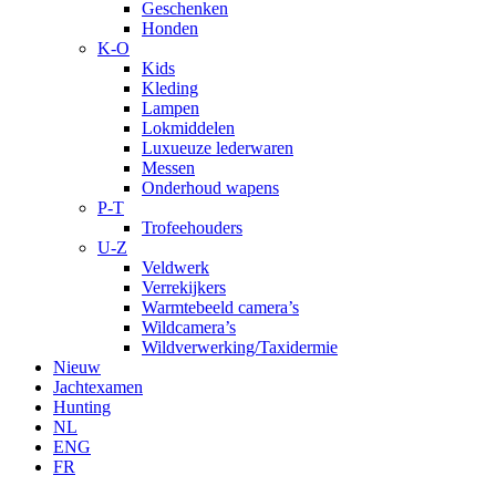
Geschenken
Honden
K-O
Kids
Kleding
Lampen
Lokmiddelen
Luxueuze lederwaren
Messen
Onderhoud wapens
P-T
Trofeehouders
U-Z
Veldwerk
Verrekijkers
Warmtebeeld camera’s
Wildcamera’s
Wildverwerking/Taxidermie
Nieuw
Jachtexamen
Hunting
NL
ENG
FR