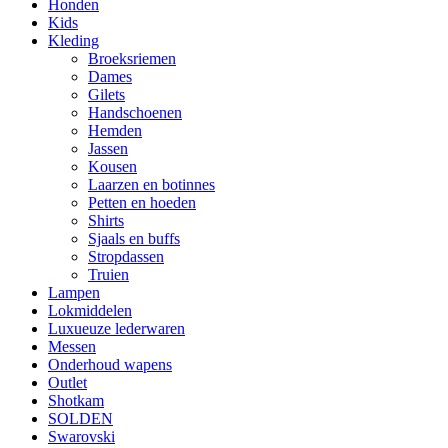
Honden
Kids
Kleding
Broeksriemen
Dames
Gilets
Handschoenen
Hemden
Jassen
Kousen
Laarzen en botinnes
Petten en hoeden
Shirts
Sjaals en buffs
Stropdassen
Truien
Lampen
Lokmiddelen
Luxueuze lederwaren
Messen
Onderhoud wapens
Outlet
Shotkam
SOLDEN
Swarovski