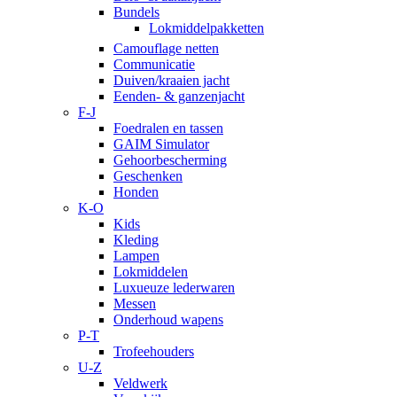
Bundels
Lokmiddelpakketten
Camouflage netten
Communicatie
Duiven/kraaien jacht
Eenden- & ganzenjacht
F-J
Foedralen en tassen
GAIM Simulator
Gehoorbescherming
Geschenken
Honden
K-O
Kids
Kleding
Lampen
Lokmiddelen
Luxueuze lederwaren
Messen
Onderhoud wapens
P-T
Trofeehouders
U-Z
Veldwerk