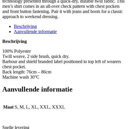
technology presented through a quick-dry, durable twill fabric. This
Shirt
men’s shirt comes in an all-over check pattern with chest pockets
-
and front button fastening. Pair it with jeans and boots for a classic
ECRU
approach to weekend dressing.
aantal
Beschrijving
Aanvullende informatie
Beschrijving
100% Polyester
Twill weave, 2 side brush, quick dry.
Barbour and shield branded label positioned to top left of wearers
chest pocket.
Back length: 76cm – 86cm
Machine wash 30°C
Aanvullende informatie
Maat
S, M, L, XL, XXL, XXXL
Snelle levering