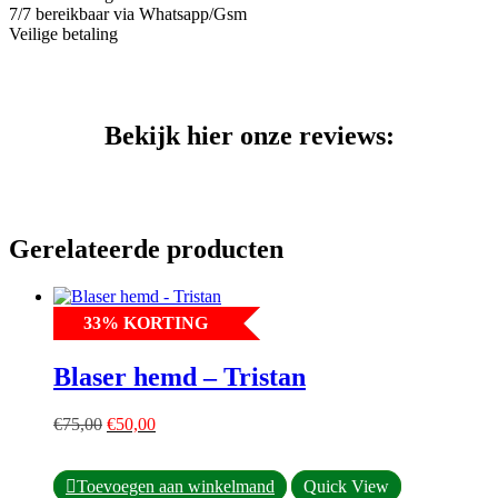
7/7 bereikbaar via Whatsapp/Gsm
Veilige betaling
Bekijk hier onze reviews:
Gerelateerde producten
33
%
KORTING
Blaser hemd – Tristan
Oorspronkelijke
Huidige
€
75,00
€
50,00
prijs
prijs
was:
is:
Dit
€75,00.
€50,00.
Toevoegen aan winkelmand
Quick View