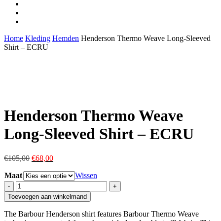
facebook
youtube
instagram
Home
Kleding
Hemden
Henderson Thermo Weave Long-Sleeved
Shirt – ECRU
Henderson Thermo Weave
Long-Sleeved Shirt – ECRU
Oorspronkelijke
Huidige
€
105,00
€
68,00
prijs
prijs
Maat
was:
is:
Wissen
€105,00.
€68,00.
Henderson
Thermo
Toevoegen aan winkelmand
Weave
Long-
The Barbour Henderson shirt features Barbour Thermo Weave
Sleeved