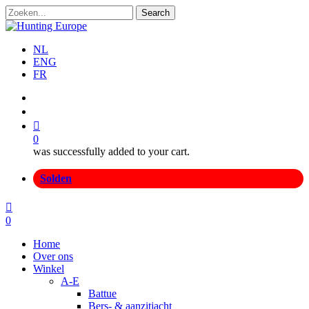
Skip
Search
to
Close
main
Search
content
NL
ENG
FR
search
account
0
was successfully added to your cart.
Menu
Solden
search
account
0
Menu
Home
Over ons
Winkel
A-E
Battue
Bers- & aanzitjacht