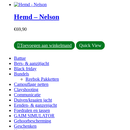
heeft
meerdere
variaties.
Hemd – Nelson
Deze
optie
kan
€
69,90
gekozen
worden
op
Dit
Toevoegen aan winkelmand
Quick View
de
product
productpagina
heeft
Battue
meerdere
Bers- & aanzitjacht
variaties.
Black friday
Deze
Bundels
optie
Reebok Pakketten
kan
Camouflage netten
gekozen
Clayshooting
worden
Communicatie
op
Duiven/kraaien jacht
de
Eenden- & ganzenjacht
productpagina
Foedralen en tassen
GAIM SIMULATOR
Gehoorbescherming
Geschenken