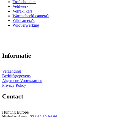
Trofeehouders
Veldwerk
Verrekijkers
Warmtebeeld camera's
Wildcamera's
Wildverwerking
Informatie
Verzending
Bedrijfsgegevens
Algemene Voorwaarden
Privacy Policy
Contact
Hunting Europe
Nickolay Smet
+324 68 12 84 88