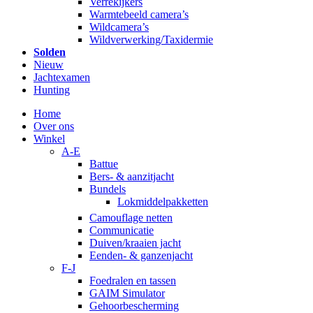
Verrekijkers
Warmtebeeld camera’s
Wildcamera’s
Wildverwerking/Taxidermie
Solden
Nieuw
Jachtexamen
Hunting
Home
Over ons
Winkel
A-E
Battue
Bers- & aanzitjacht
Bundels
Lokmiddelpakketten
Camouflage netten
Communicatie
Duiven/kraaien jacht
Eenden- & ganzenjacht
F-J
Foedralen en tassen
GAIM Simulator
Gehoorbescherming