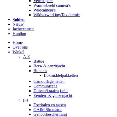
Verrekijkers
Warmtebeeld camera’s
Wildcamera’s
Wildverwerking/Taxidermie
Solden
Nieuw
Jachtexamen
Hunting
Home
Over ons
Winkel
A-E
Battue
Bers- & aanzitjacht
Bundels
Lokmiddelpakketten
Camouflage netten
Communicatie
Duiven/kraaien jacht
Eenden- & ganzenjacht
F-J
Foedralen en tassen
GAIM Simulator
Gehoorbescherming