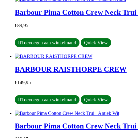
Barbour Pima Cotton Crew Neck Trui 
€
89,95
Dit
Toevoegen aan winkelmand
Quick View
product
heeft
meerdere
variaties.
BARBOUR RAISTHORPE CREW
Deze
optie
kan
€
149,95
gekozen
worden
op
Dit
Toevoegen aan winkelmand
Quick View
de
product
productpagina
heeft
meerdere
variaties.
Barbour Pima Cotton Crew Neck Trui 
Deze
optie
kan