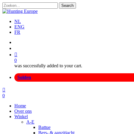
Skip
Search
to
Close
main
Search
content
NL
ENG
FR
search
account
0
was successfully added to your cart.
Menu
Solden
search
account
0
Menu
Home
Over ons
Winkel
A-E
Battue
Bers- & aanzitjacht