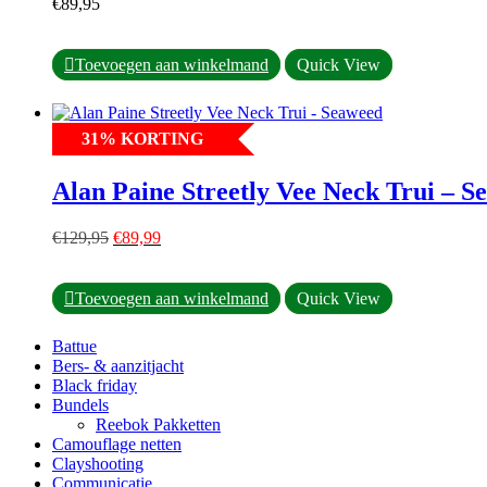
€
89,95
gekozen
worden
op
Dit
Toevoegen aan winkelmand
Quick View
de
product
productpagina
heeft
meerdere
31
%
KORTING
variaties.
Deze
optie
Alan Paine Streetly Vee Neck Trui – S
kan
gekozen
Oorspronkelijke
Huidige
worden
€
129,95
€
89,99
prijs
prijs
op
was:
is:
de
Dit
€129,95.
€89,99.
productpagina
Toevoegen aan winkelmand
Quick View
product
heeft
Battue
meerdere
Bers- & aanzitjacht
variaties.
Black friday
Deze
Bundels
optie
Reebok Pakketten
kan
Camouflage netten
gekozen
Clayshooting
worden
Communicatie