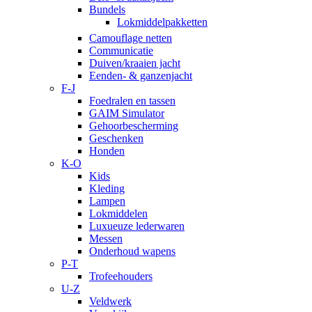
Bundels
Lokmiddelpakketten
Camouflage netten
Communicatie
Duiven/kraaien jacht
Eenden- & ganzenjacht
F-J
Foedralen en tassen
GAIM Simulator
Gehoorbescherming
Geschenken
Honden
K-O
Kids
Kleding
Lampen
Lokmiddelen
Luxueuze lederwaren
Messen
Onderhoud wapens
P-T
Trofeehouders
U-Z
Veldwerk