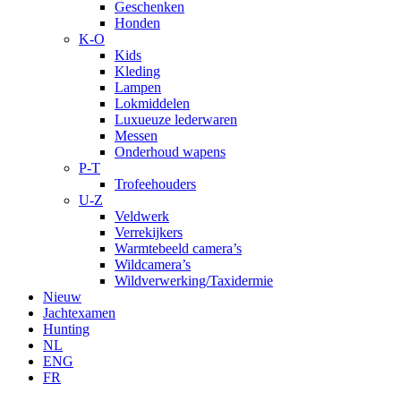
Geschenken
Honden
K-O
Kids
Kleding
Lampen
Lokmiddelen
Luxueuze lederwaren
Messen
Onderhoud wapens
P-T
Trofeehouders
U-Z
Veldwerk
Verrekijkers
Warmtebeeld camera’s
Wildcamera’s
Wildverwerking/Taxidermie
Nieuw
Jachtexamen
Hunting
NL
ENG
FR