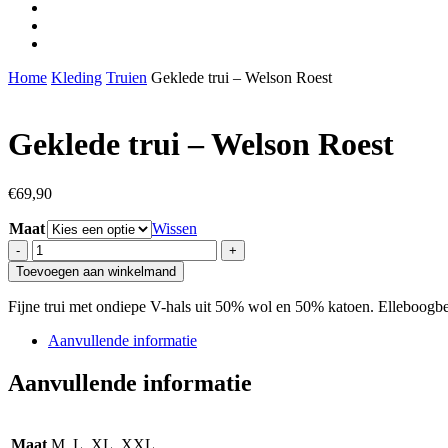
facebook
youtube
instagram
Home
Kleding
Truien
Geklede trui – Welson Roest
Geklede trui – Welson Roest
€
69,90
Maat
Wissen
Geklede
trui
Toevoegen aan winkelmand
-
Welson
Fijne trui met ondiepe V-hals uit 50% wol en 50% katoen. Elleboogbe
Roest
aantal
Aanvullende informatie
Aanvullende informatie
Maat
M, L, XL, XXL