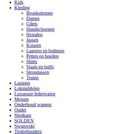
Kids
Kleding
Broeksriemen
Dames
Gilets
Handschoenen
Hemden
Jassen
Kousen
Laarzen en botinnes
Petten en hoeden
Shirts
Sjaals en buffs
Stropdassen
Truien
Lampen
Lokmiddelen
Luxueuze lederwaren
Messen
Onderhoud wapens
Outlet
Shotkam
SOLDEN
Swarovski
Trofeehouders