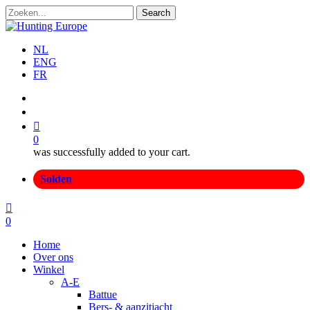
Skip
Search
to
Close
main
Search
content
NL
ENG
FR
search
account
0
was successfully added to your cart.
Menu
Solden
search
account
0
Menu
Home
Over ons
Winkel
A-E
Battue
Bers- & aanzitjacht