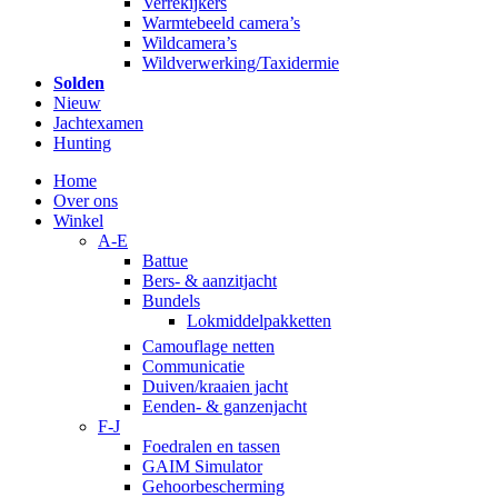
Verrekijkers
Warmtebeeld camera’s
Wildcamera’s
Wildverwerking/Taxidermie
Solden
Nieuw
Jachtexamen
Hunting
Home
Over ons
Winkel
A-E
Battue
Bers- & aanzitjacht
Bundels
Lokmiddelpakketten
Camouflage netten
Communicatie
Duiven/kraaien jacht
Eenden- & ganzenjacht
F-J
Foedralen en tassen
GAIM Simulator
Gehoorbescherming