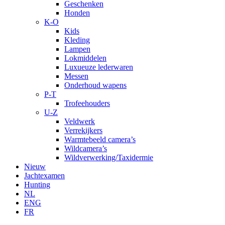
Geschenken
Honden
K-O
Kids
Kleding
Lampen
Lokmiddelen
Luxueuze lederwaren
Messen
Onderhoud wapens
P-T
Trofeehouders
U-Z
Veldwerk
Verrekijkers
Warmtebeeld camera’s
Wildcamera’s
Wildverwerking/Taxidermie
Nieuw
Jachtexamen
Hunting
NL
ENG
FR