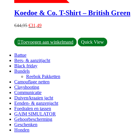
Deze
optie
Koedoe & Co. T-Shirt – British Green
kan
gekozen
Oorspronkelijke
Huidige
worden
€
44,95
€
31,49
prijs
prijs
op
was:
is:
de
Dit
€44,95.
€31,49.
productpagina
Toevoegen aan winkelmand
Quick View
product
heeft
Battue
meerdere
Bers- & aanzitjacht
variaties.
Black friday
Deze
Bundels
optie
Reebok Pakketten
kan
Camouflage netten
gekozen
Clayshooting
worden
Communicatie
op
Duiven/kraaien jacht
de
Eenden- & ganzenjacht
productpagina
Foedralen en tassen
GAIM SIMULATOR
Gehoorbescherming
Geschenken
Honden