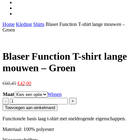
facebook
youtube
instagram
Home
Kleding
Shirts
Blaser Function T-shirt lange mouwen –
Groen
Blaser Function T-shirt lange
mouwen – Groen
Oorspronkelijke
Huidige
€
60,45
€
42,00
prijs
prijs
Maat
was:
is:
Wissen
€60,45.
€42,00.
Blaser
Function
Toevoegen aan winkelmand
T-
shirt
Functionele basis laag t-shirt met sneldrogende eigenschappen.
lange
mouwen
Materiaal: 100% polyester
-
Groen
Wasvoorschriften: