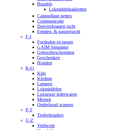
Bundels
Lokmiddelpakketten
Camouflage netten
Communicatie
Duiven/kraaien jacht
Eenden- & ganzenjacht
F-J
Foedralen en tassen
GAIM Simulator
Gehoorbescherming
Geschenken
Honden
K-O
Kids
Kleding
Lampen
Lokmiddelen
Luxueuze lederwaren
Messen
Onderhoud wapens
P-T
Trofeehouders
U-Z
Veldwerk