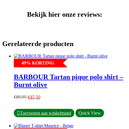
Bekijk hier onze reviews:
Gerelateerde producten
49
%
KORTING
BARBOUR Tartan pique polo shirt –
Burnt olive
Oorspronkelijke
Huidige
€
89,95
€
45,50
prijs
prijs
was:
is:
Dit
€89,95.
€45,50.
Toevoegen aan winkelmand
Quick View
product
heeft
meerdere