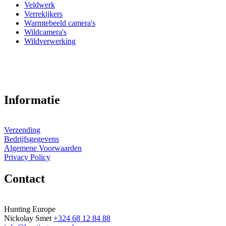
Veldwerk
Verrekijkers
Warmtebeeld camera's
Wildcamera's
Wildverwerking
Informatie
Verzending
Bedrijfsgegevens
Algemene Voorwaarden
Privacy Policy
Contact
Hunting Europe
Nickolay Smet
+324 68 12 84 88