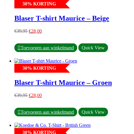
30
%
KORTING
variaties.
Deze
optie
Blaser T-shirt Maurice – Beige
kan
gekozen
Oorspronkelijke
Huidige
worden
€
39,95
€
28,00
prijs
prijs
op
was:
is:
de
Dit
€39,95.
€28,00.
productpagina
Toevoegen aan winkelmand
Quick View
product
heeft
meerdere
30
%
KORTING
variaties.
Deze
optie
Blaser T-shirt Maurice – Groen
kan
gekozen
Oorspronkelijke
Huidige
worden
€
39,95
€
28,00
prijs
prijs
op
was:
is:
de
Dit
€39,95.
€28,00.
productpagina
Toevoegen aan winkelmand
Quick View
product
heeft
meerdere
30
%
KORTING
variaties.