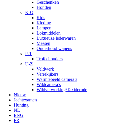
Geschenken
Honden
K-O
Kids
Kleding
Lampen
Lokmiddelen
Luxueuze lederwaren
Messen
Onderhoud wapens
P-T
Trofeehouders
U-Z
Veldwerk
Verrekijkers
Warmtebeeld camera’s
Wildcamera’s
Wildverwerking/Taxidermie
Nieuw
Jachtexamen
Hunting
NL
ENG
FR