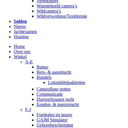
Verrekijkers
Warmtebeeld camera’s
Wildcamera’s
Wildverwerking/Taxidermie
Solden
Nieuw
Jachtexamen
Hunting
Home
Over ons
Winkel
A-E
Battue
Bers- & aanzitjacht
Bundels
Lokmiddelpakketten
Camouflage netten
Communicatie
Duiven/kraaien jacht
Eenden- & ganzenjacht
F-J
Foedralen en tassen
GAIM Simulator
Gehoorbescherming