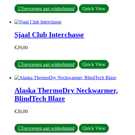
Dit
Toevoegen aan winkelmand
Quick View
product
heeft
meerdere
variaties.
Sjaal Club Interchasse
Deze
optie
kan
€
29,00
gekozen
worden
op
Toevoegen aan winkelmand
Quick View
de
productpagina
Alaska ThermoDry Neckwarmer,
BlindTech Blaze
€
20,00
Toevoegen aan winkelmand
Quick View