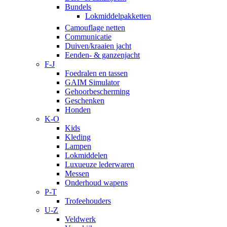
Bundels
Lokmiddelpakketten
Camouflage netten
Communicatie
Duiven/kraaien jacht
Eenden- & ganzenjacht
F-J
Foedralen en tassen
GAIM Simulator
Gehoorbescherming
Geschenken
Honden
K-O
Kids
Kleding
Lampen
Lokmiddelen
Luxueuze lederwaren
Messen
Onderhoud wapens
P-T
Trofeehouders
U-Z
Veldwerk