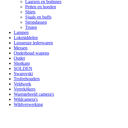
Laarzen en botinnes
Petten en hoeden
Shirts
Sjaals en buffs
Stropdassen
Truien
Lampen
Lokmiddelen
Luxueuze lederwaren
Messen
Onderhoud wapens
Outlet
Shotkam
SOLDEN
Swarovski
Trofeehouders
Veldwerk
Verrekijkers
Warmtebeeld camera's
Wildcamera's
Wildverwerking