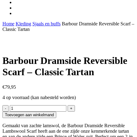
facebook
youtube
instagram
Home
Kleding
Sjaals en buffs
Barbour Dramside Reversible Scarf –
Classic Tartan
Barbour Dramside Reversible
Scarf – Classic Tartan
€
79,95
4 op voorraad (kan nabesteld worden)
Barbour
Dramside
Toevoegen aan winkelmand
Reversible
Scarf
Gemaakt van zachte lamswol, de
Barbour Dramside Reversible
-
Lambswool Scarf
heeft aan de ene zijde onze kenmerkende tartan
Classic
en aan de andere zijde een Prince of Wales-ruit. Perfect om een
2-in-