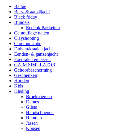
Battue
Bers- & aanzitjacht
Black friday
Bundels
Reebok Pakketten
Camouflage netten
Clayshooting
Communicatie
Duiven/kraaien jacht
Eenden- & ganzenjacht
Foedralen en tassen
GAIM SIMULATOR
Gehoorbescherming
Geschenken
Honden
Kids
Kleding
Broeksriemen
Dames
Gilets
Handschoenen
Hemden
Jassen
Kousen