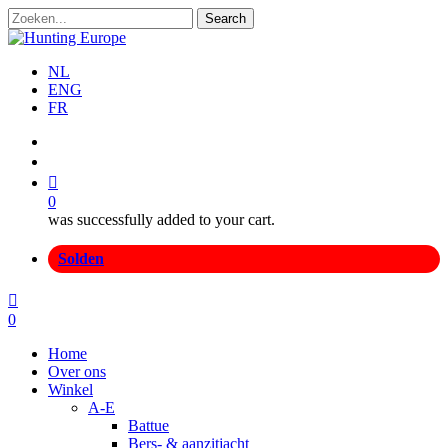
Skip
Search
to
Close
main
Search
content
NL
ENG
FR
search
account
0
was successfully added to your cart.
Menu
Solden
search
account
0
Menu
Home
Over ons
Winkel
A-E
Battue
Bers- & aanzitjacht