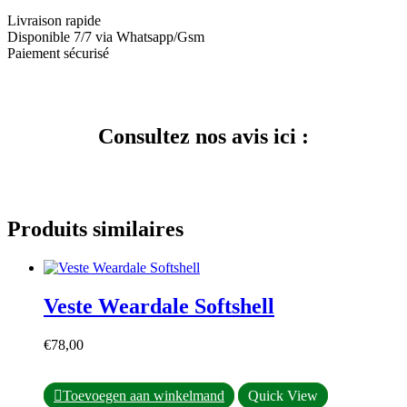
Livraison rapide
Disponible 7/7 via Whatsapp/Gsm
Paiement sécurisé
Consultez nos avis ici :
Produits similaires
Veste Weardale Softshell
€
78,00
Ce
Toevoegen aan winkelmand
Quick View