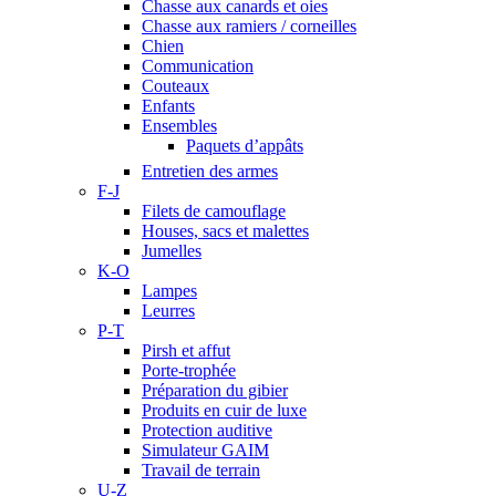
Chasse aux canards et oies
Chasse aux ramiers / corneilles
Chien
Communication
Couteaux
Enfants
Ensembles
Paquets d’appâts
Entretien des armes
F-J
Filets de camouflage
Houses, sacs et malettes
Jumelles
K-O
Lampes
Leurres
P-T
Pirsh et affut
Porte-trophée
Préparation du gibier
Produits en cuir de luxe
Protection auditive
Simulateur GAIM
Travail de terrain
U-Z