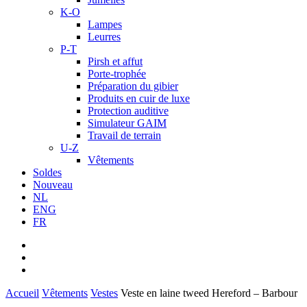
K-O
Lampes
Leurres
P-T
Pirsh et affut
Porte-trophée
Préparation du gibier
Produits en cuir de luxe
Protection auditive
Simulateur GAIM
Travail de terrain
U-Z
Vêtements
Soldes
Nouveau
NL
ENG
FR
facebook
youtube
instagram
Accueil
Vêtements
Vestes
Veste en laine tweed Hereford – Barbour