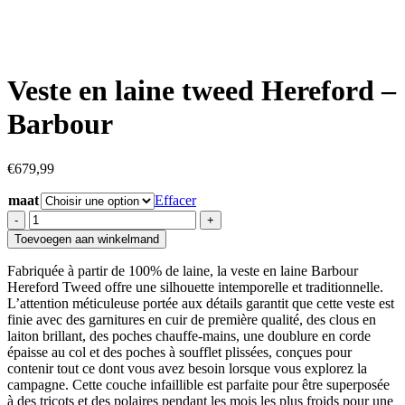
Veste en laine tweed Hereford –
Barbour
€
679,99
maat
Effacer
quantité
de
Toevoegen aan winkelmand
Veste
en
Fabriquée à partir de 100% de laine, la veste en laine Barbour
laine
Hereford Tweed offre une silhouette intemporelle et traditionnelle.
tweed
L’attention méticuleuse portée aux détails garantit que cette veste est
Hereford
finie avec des garnitures en cuir de première qualité, des clous en
-
laiton brillant, des poches chauffe-mains, une doublure en corde
Barbour
épaisse au col et des poches à soufflet plissées, conçues pour
contenir tout ce dont vous avez besoin lorsque vous explorez la
campagne. Cette couche infaillible est parfaite pour être superposée
à des tricots et des polaires pendant les mois les plus froids pour une