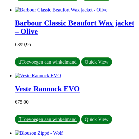
produit
a
plusieurs
variations.
Barbour Classic Beaufort Wax jacket
Les
options
– Olive
peuvent
être
€
399,95
choisies
sur
la
Ce
Toevoegen aan winkelmand
Quick View
page
produit
du
a
produit
plusieurs
variations.
Veste Rannock EVO
Les
options
peuvent
€
75,00
être
choisies
sur
Ce
Toevoegen aan winkelmand
Quick View
la
produit
page
a
du
plusieurs
produit