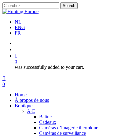
Skip
Search
to
Close
main
Search
content
NL
ENG
FR
search
account
0
was successfully added to your cart.
Menu
search
account
0
Menu
Home
À propos de nous
Boutique
A-E
Battue
Cadeaux
Caméras d’imagerie thermique
Caméras de surveillance