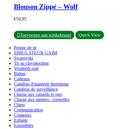
variations.
Blouson Zippé – Wolf
Les
options
peuvent
€
59,95
être
choisies
sur
Ce
Toevoegen aan winkelmand
Quick View
la
produit
page
a
Peigne de tir
du
plusieurs
SIMULATEUR GAIM
produit
variations.
Swarovski
Les
Tir au clayshooting
options
Vendredi noir
peuvent
Battue
être
Cadeaux
choisies
Caméras d'imagerie thermique
sur
Caméras de surveillance
la
Chasse aux canards et oies
page
Chasse aux ramiers / corneilles
du
Chien
produit
Communication
Couteaux
Enfants
Ensembles