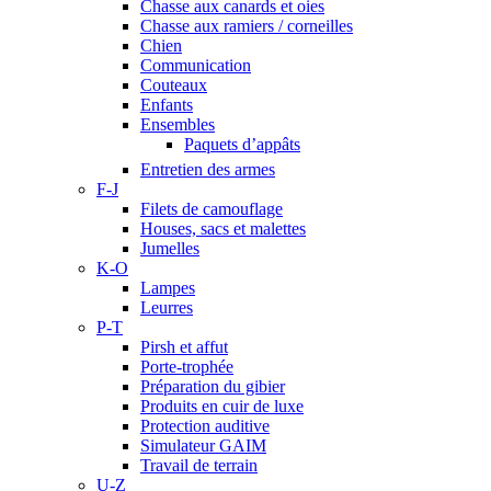
Chasse aux canards et oies
Chasse aux ramiers / corneilles
Chien
Communication
Couteaux
Enfants
Ensembles
Paquets d’appâts
Entretien des armes
F-J
Filets de camouflage
Houses, sacs et malettes
Jumelles
K-O
Lampes
Leurres
P-T
Pirsh et affut
Porte-trophée
Préparation du gibier
Produits en cuir de luxe
Protection auditive
Simulateur GAIM
Travail de terrain
U-Z