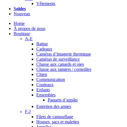
Vêtements
Soldes
Nouveau
Home
À propos de nous
Boutique
A-E
Battue
Cadeaux
Caméras d’imagerie thermique
Caméras de surveillance
Chasse aux canards et oies
Chasse aux ramiers / corneilles
Chien
Communication
Couteaux
Enfants
Ensembles
Paquets d’appâts
Entretien des armes
F-J
Filets de camouflage
Houses, sacs et malettes
Jumelles