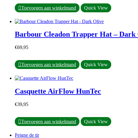
Toevoegen aan winkelmand
Quick View
Barbour Cleadon Trapper Hat – Dark 
€
69,95
Ce
Toevoegen aan winkelmand
Quick View
produit
a
plusieurs
variations.
Casquette AirFlow HunTec
Les
options
peuvent
€
39,95
être
choisies
sur
Toevoegen aan winkelmand
Quick View
la
page
Peigne de tir
du