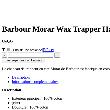
Barbour Morar Wax Trapper Ha
€
69,95
Taille
Effacer
quantité
de
Toevoegen aan winkelmand
Barbour
Morar
Le chapeau de trappeur en cire Morar de Barbour est fabriqué en coton
Wax
Trapper
Description
Hat
Informations complémentaires
-
Olive
Description
Extérieur principal : 100% coton
(ciré)
Doublure : 100% coton