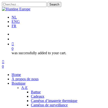
Skip
Search
to
Close
main
Search
content
NL
ENG
FR
search
account
0
was successfully added to your cart.
Menu
search
account
0
Menu
Home
À propos de nous
Boutique
A-E
Battue
Cadeaux
Caméras d’imagerie thermique
Caméras de surveillance